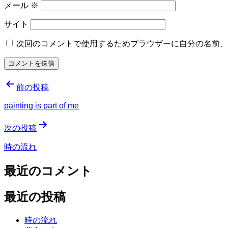
メール
※
サイト
次回のコメントで使用するためブラウザーに自分の名前、
投
前の投稿
稿
painting is part of me
ナ
次の投稿
ビ
時の流れ
ゲ
ー
最近のコメント
シ
最近の投稿
ョ
ン
時の流れ