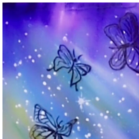
コ
ン
テ
ン
ツ
へ
ス
キ
ッ
プ