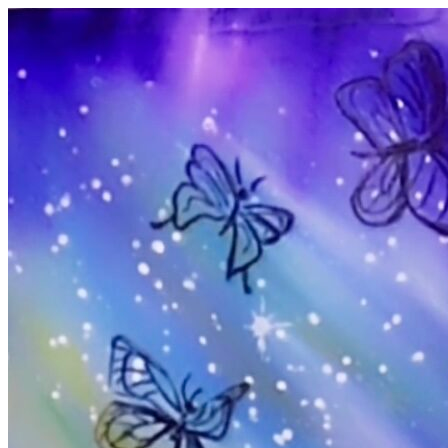
コ
ン
テ
ン
ツ
へ
ス
キ
ッ
プ