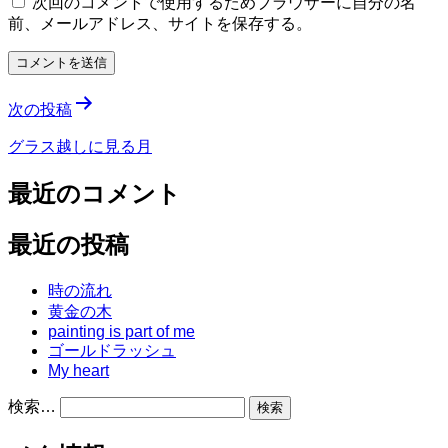
次回のコメントで使用するためブラウザーに自分の名
前、メールアドレス、サイトを保存する。
投
次の投稿
稿
グラス越しに見る月
ナ
最近のコメント
ビ
ゲ
最近の投稿
ー
時の流れ
シ
黄金の木
ョ
painting is part of me
ゴールドラッシュ
ン
My heart
検索…